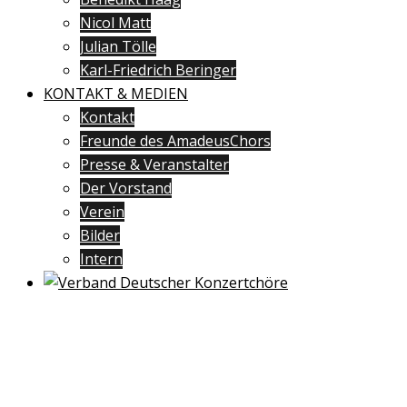
Nicol Matt
Julian Tölle
Karl-Friedrich Beringer
KONTAKT & MEDIEN
Kontakt
Freunde des AmadeusChors
Presse & Veranstalter
Der Vorstand
Verein
Bilder
Intern