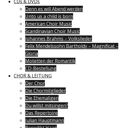
CDs & DVDs
Denn es will Abend werden
Unto us a child is born
American Choir Music
Scandinavian Choir Music
Johannes Brahms – Volkslieder
Felix Mendelssohn Bartholdy – Magnificat –
Gloria
Motetten der Romantik
CD-Bestellung
CHOR & LEITUNG
Der Chor
Die Chormitglieder
Die Ehemaligen
Du willst mitsingen?
Das Repertoire
Julian Hauptmann
Benedikt Haag