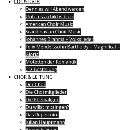
CDs & DVDs
Denn es will Abend werden
Unto us a child is born
American Choir Music
Scandinavian Choir Music
Johannes Brahms – Volkslieder
Felix Mendelssohn Bartholdy – Magnificat –
Gloria
Motetten der Romantik
CD-Bestellung
CHOR & LEITUNG
Der Chor
Die Chormitglieder
Die Ehemaligen
Du willst mitsingen?
Das Repertoire
Julian Hauptmann
Benedikt Haag