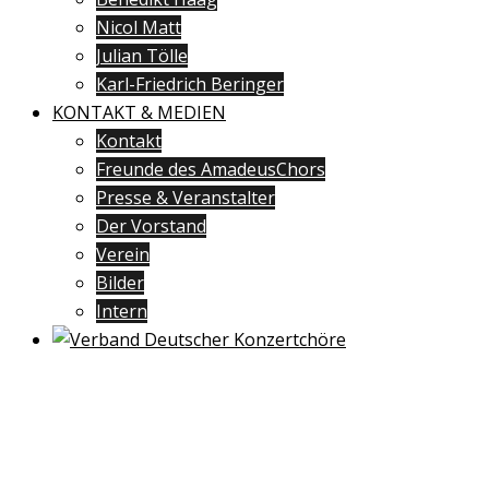
Nicol Matt
Julian Tölle
Karl-Friedrich Beringer
KONTAKT & MEDIEN
Kontakt
Freunde des AmadeusChors
Presse & Veranstalter
Der Vorstand
Verein
Bilder
Intern