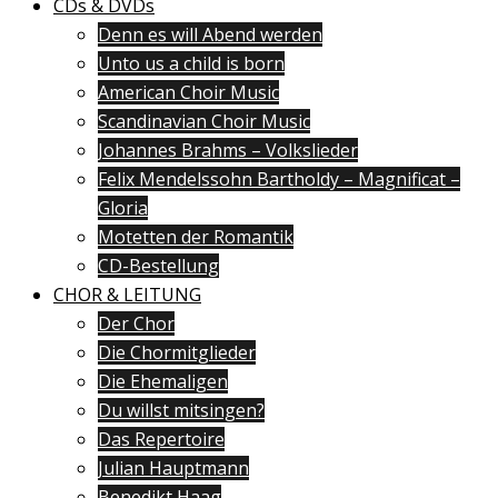
CDs & DVDs
Denn es will Abend werden
Unto us a child is born
American Choir Music
Scandinavian Choir Music
Johannes Brahms – Volkslieder
Felix Mendelssohn Bartholdy – Magnificat –
Gloria
Motetten der Romantik
CD-Bestellung
CHOR & LEITUNG
Der Chor
Die Chormitglieder
Die Ehemaligen
Du willst mitsingen?
Das Repertoire
Julian Hauptmann
Benedikt Haag