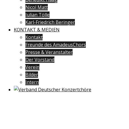
Nicol Matt
Julian Tölle
Karl-Friedrich Beringer
KONTAKT & MEDIEN
Kontakt
Freunde des AmadeusChors
Presse & Veranstalter
Der Vorstand
Verein
Bilder
Intern