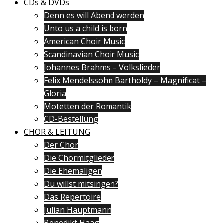
CDs & DVDs
Denn es will Abend werden
Unto us a child is born
American Choir Music
Scandinavian Choir Music
Johannes Brahms – Volkslieder
Felix Mendelssohn Bartholdy – Magnificat –
Gloria
Motetten der Romantik
CD-Bestellung
CHOR & LEITUNG
Der Chor
Die Chormitglieder
Die Ehemaligen
Du willst mitsingen?
Das Repertoire
Julian Hauptmann
Benedikt Haag