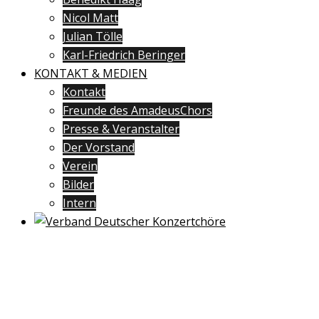
Nicol Matt
Julian Tölle
Karl-Friedrich Beringer
KONTAKT & MEDIEN
Kontakt
Freunde des AmadeusChors
Presse & Veranstalter
Der Vorstand
Verein
Bilder
Intern